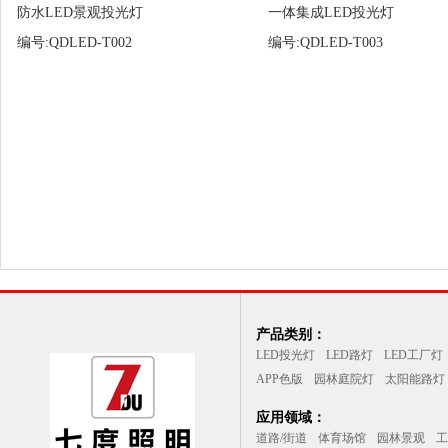
防水LED景观投光灯
一体集成LED投光灯
编号:QDLED-T002
编号:QDLED-T003
产品类别：
LED投光灯
LED路灯
LED工厂灯
APP色版
园林庭院灯
太阳能路灯
应用领域：
道路/街道
体育场馆
园林景观
工