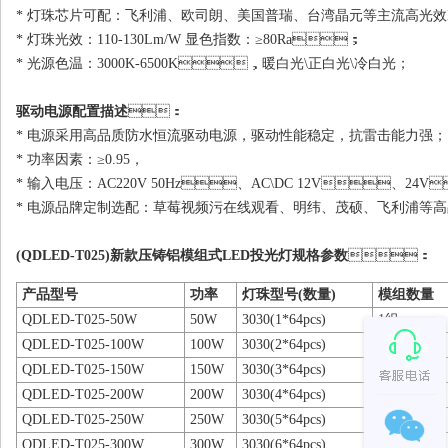
* 灯珠芯片可配：飞利浦、欧司朗、美国普瑞、台湾晶元等主流高光效L
* 灯珠光效：110-130Lm/W 显色指数：≥80Ra；
* 光源色温：3000K-6500K，暖白光\正白光\冷白光；
驱动电源配置描述
：
* 电源采用高品质防水恒流驱动电源，驱动性能稳定，抗雷击能力强；
* 功率因素：≥0.95，
* 输入电压：AC220V 50Hz、AC\DC 12V、24V
* 电源品牌定制选配：草莓视频污在线观看、明纬、茂硕、飞利浦
(QDLED-T025)新款压铸铝模组式LED投光灯规格参数
：
产品型号
功率
灯珠型号(数量)
模组数量
QDLED-T025-50W
50W
3030(1*64pcs)
1组
QDLED-T025-100W
100W
3030(2*64pcs)
2组
QDLED-T025-150W
150W
3030(3*64pcs)
3组
QDLED-T025-200W
200W
3030(4*64pcs)
4组
QDLED-T025-250W
250W
3030(5*64pcs)
5组
QDLED-T025-300W
300W
3030(6*64pcs)
6组